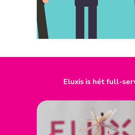
Eluxis is hét full-s