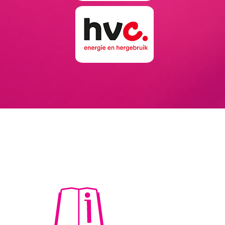
documentatie en bespreken graag hoe we je
het beste kunnen helpen.