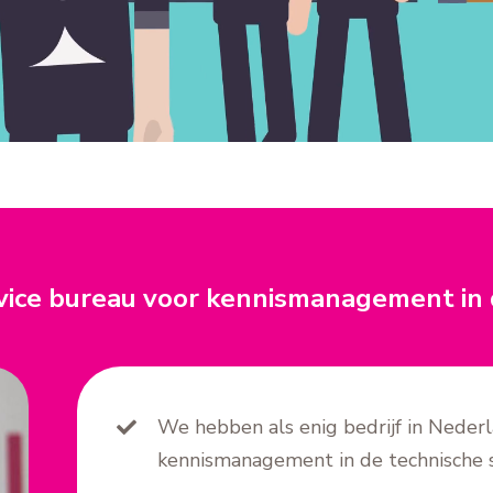
ervice bureau voor kennismanagement in 
We hebben als enig bedrijf in Neder
kennismanagement in de technische 