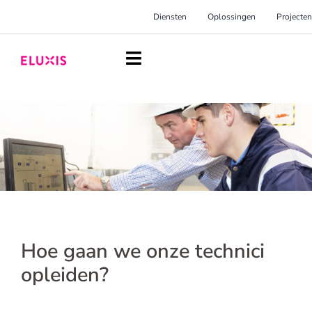
Ga
Diensten
Oplossingen
Projecten
naar
inhoud
Toggle
Navigation
Homepage
Diensten
Oplossingen
Projecten
Over Eluxis
Hoe gaan we onze technici
Inspiratie
opleiden?
Blog