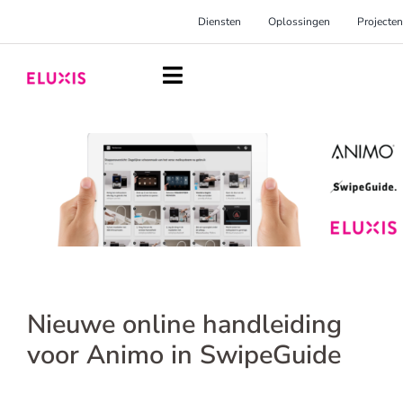
Ga
Diensten
Oplossingen
Projecten
naar
inhoud
Toggle
Navigation
Homepage
Diensten
Oplossingen
Projecten
Over Eluxis
Nieuwe online handleiding
Inspiratie
voor Animo in SwipeGuide
Blog