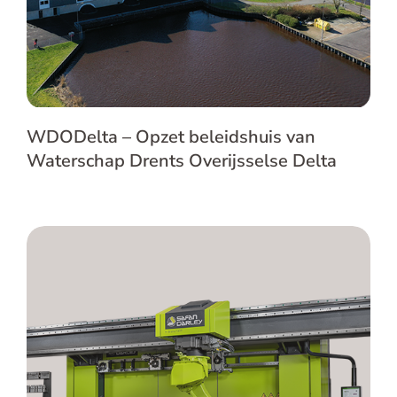
WDODelta – Opzet beleidshuis van
Waterschap Drents Overijsselse Delta
SafanDarley – Up-to-date en efficiënt