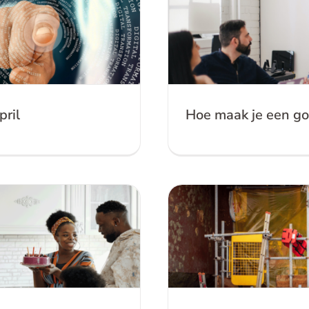
d
b
tie 22 april
Hoe maak
pril
Hoe maak je een go
n in je bedrijf?
Hoe zorg je ervoor 