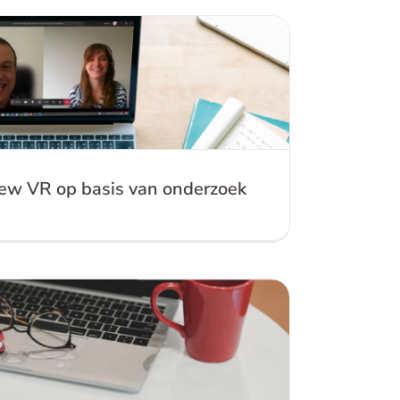
view VR op basis van onderzoek
ew VR op basis van onderzoek
ste moment voor VR, AR en MR?