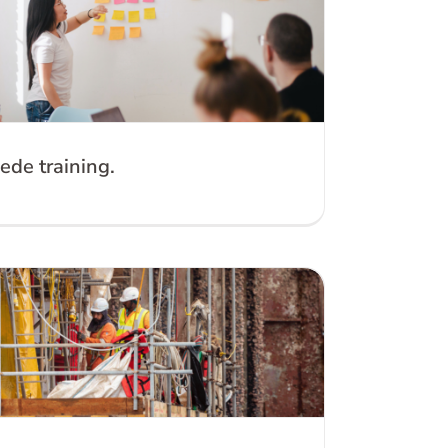
ocumentatie en bespreken graag hoe we je het
este kunnen helpen.
 je een goede training.
ede training.
dat je elkaar op het werk begrijpt?