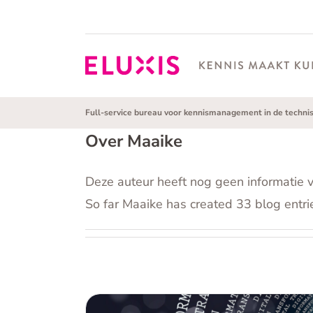
Ga
naar
inhoud
Bedrijfsopleiding
K
Full-service bureau voor kennismanagement in de techni
Kennismanagement
vernieuwen
He
Over
Maaike
pe
Help, mijn opleiding is niet meer
goed!
Deze auteur heeft nog geen informatie v
So far Maaike has created 33 blog entri
Hoe zorg je voor goede ontwikkeling, beheer e
L
gebruik van kennis binnen jouw organisatie?
c
Informatie beheren
He
Help, mijn kennis is niet te
ge
vinden!