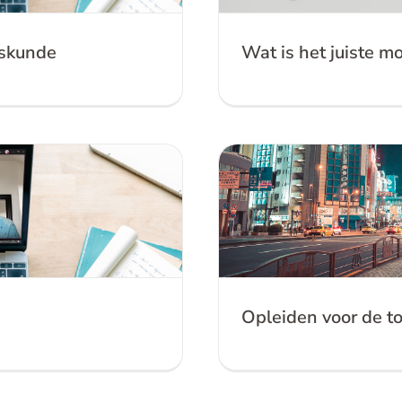
jskunde
Wat is het juiste 
AR & MR
Oplei
Opleiden voor de t