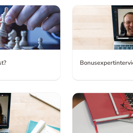
het slimst?
Bonusexpertinter
st?
Bonusexpertintervi
derwijskunde
Wat is het jui