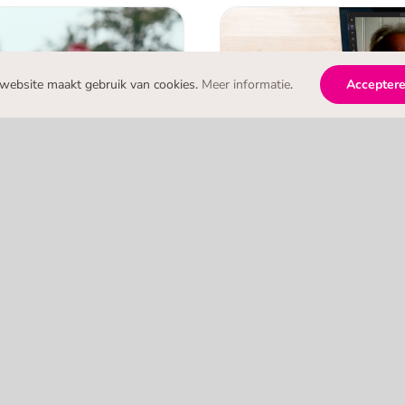
e video?
Expe
website maakt gebruik van cookies.
Meer informatie
.
Accepter
Expertinterview vid
l Reality
Best pr