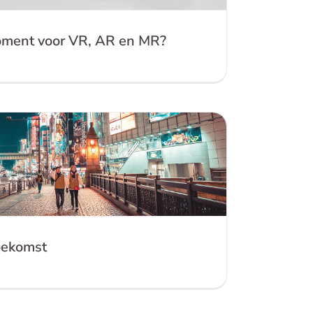
moment voor VR, AR en MR?
den voor de toekomst
oekomst