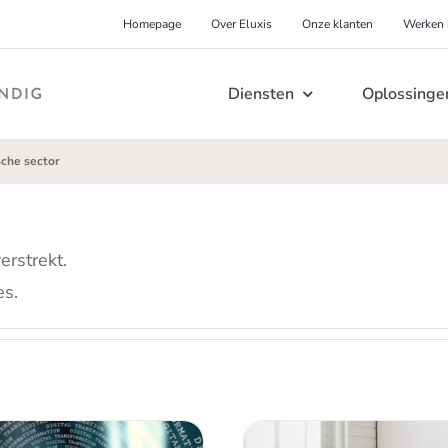
Homepage
Over Eluxis
Onze klanten
Werken b
Diensten
Oplossinge
ennisbehoud
Levering garanderen
sche sector
Learning & Development
lp, mijn kennis gaat met
Help, mijn proces mag nooit
nsioen!
falen!
erstrekt.
es.
n
Hoe houd je de kennis en kunde up-to-date
H
erende organisatie
Ongelukken voorkome
van je medewerkers? Voorkom onvrede en
n
reëren
Help, mijn productieproces is
ongelukken met onze, speciaal voor jou
g
levensgevaarlijk!
lp, mijn kennis wordt niet
ontworpen, bedrijfsopleiding.
n
deeld!