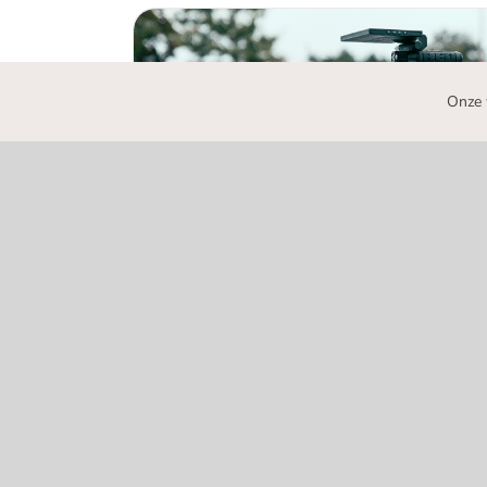
Hoe maak je een goed
Onze 
Hoe maak je een goede video?
Expertinterview Virtua