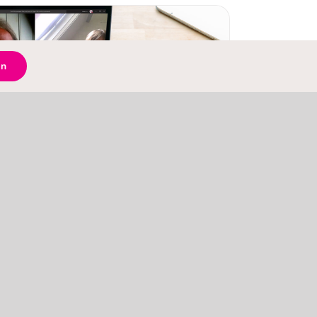
rtinterview video’s
en
eo’s
actices voor VR en AR