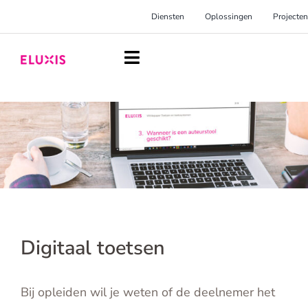
Ga
Diensten
Oplossingen
Projecten
naar
inhoud
Toggle
Navigation
Homepage
Diensten
Oplossingen
Projecten
Over Eluxis
Digitaal toetsen
Inspiratie
Bij opleiden wil je weten of de deelnemer het
Blog