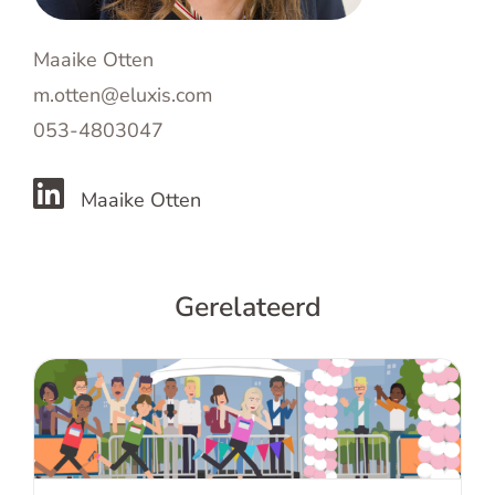
Maaike Otten
m.otten@eluxis.com
053-4803047
Maaike Otten
Gerelateerd
Goed opleiden is meer dan alleen
meters maken