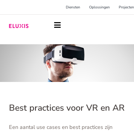
Ga
Diensten
Oplossingen
Projecten
naar
inhoud
Toggle
Navigation
Homepage
Diensten
Oplossingen
Projecten
Over Eluxis
Best practices voor VR en AR
Inspiratie
Een aantal use cases en best practices zijn
Blog