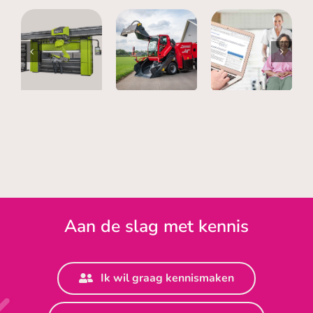
SafanDarley
Trioliet –
Nedap –
– Up-to-
Alle
IDS
date en
documentatie
integratie
efficiënt
in een
met
gemaakte
overzichtelijk
serviceportaal
handleidingen
portaal
Aan de slag met kennis
Ik wil graag kennismaken