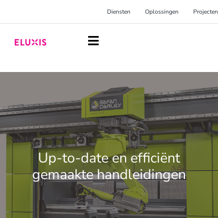
Ga
Diensten
Oplossingen
Projecten
naar
inhoud
Toggle
Navigation
Homepage
Diensten
Oplossingen
Projecten
Up-to-date en efficiënt
Over Eluxis
gemaakte handleidingen
Inspiratie
Blog