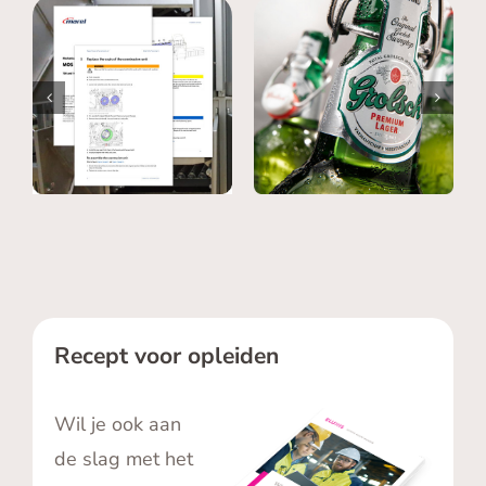
Marel – Kennis
geborgd en
Grolsch –
toegankelijk
Werkplekopleidingen
gemaakt voor
voor operators
Field Service
Engineers
Recept voor opleiden
Wil je ook aan
de slag met het