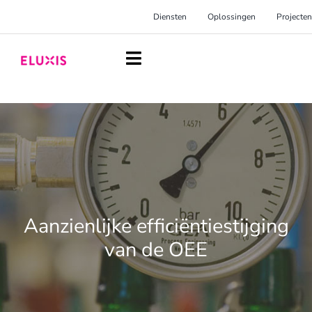
Ga
Diensten
Oplossingen
Projecten
naar
inhoud
Toggle
Navigation
Homepage
Diensten
Oplossingen
Projecten
Aanzienlijke efficiëntiestijging
Over Eluxis
van de OEE
Inspiratie
Blog