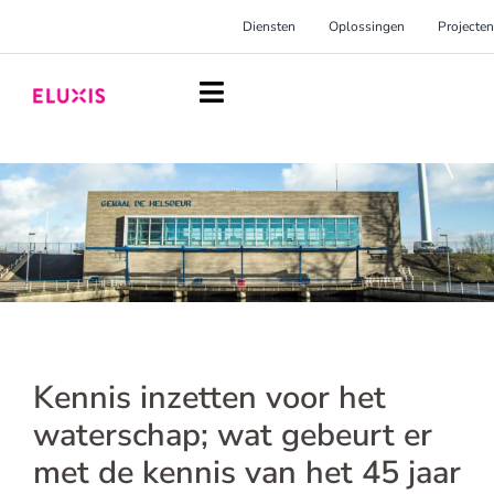
Ga
Diensten
Oplossingen
Projecten
naar
inhoud
Toggle
Navigation
Homepage
Diensten
Oplossingen
Projecten
Over Eluxis
Kennis inzetten voor het
Inspiratie
waterschap; wat gebeurt er
met de kennis van het 45 jaar
Blog