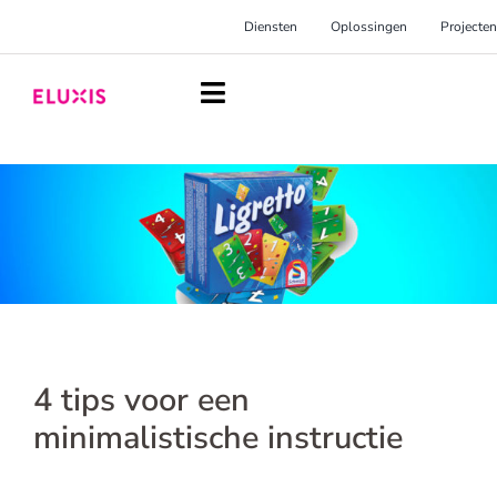
Ga
Diensten
Oplossingen
Projecten
naar
inhoud
Toggle
Navigation
Homepage
Diensten
Oplossingen
Projecten
Over Eluxis
4 tips voor een
Inspiratie
minimalistische instructie
Blog