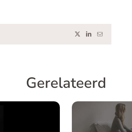
Gerelateerd
onderwijs en leren
Hoe kan je het be