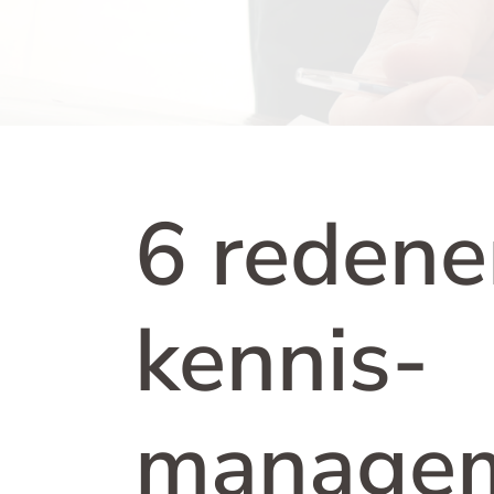
6 reden
kennis-
manage