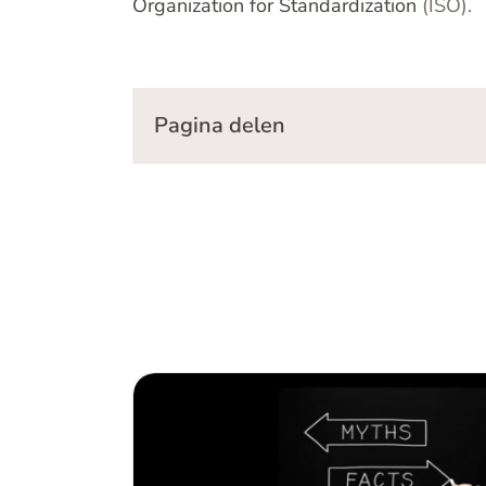
Organization for Standardization
(ISO).
Pagina delen
Omgaan met misconcepties over 