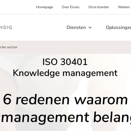
Homepage
Over Eluxis
Onze klanten
Werken b
Diensten
Oplossinge
ennisbehoud
Levering garanderen
sche sector
Learning & Development
lp, mijn kennis gaat met
Help, mijn proces mag nooit
nsioen!
falen!
n
Hoe houd je de kennis en kunde up-to-date
H
erende organisatie
Ongelukken voorkome
van je medewerkers? Voorkom onvrede en
n
reëren
Help, mijn productieproces is
ongelukken met onze, speciaal voor jou
g
levensgevaarlijk!
lp, mijn kennis wordt niet
ontworpen, bedrijfsopleiding.
n
deeld!