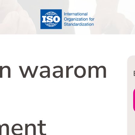
d
b
en waarom
ment