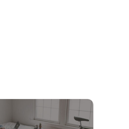
st een digitale escaperoom doen?