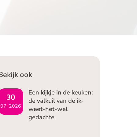
ocumentatie en bespreken graag hoe we je het
este kunnen helpen.
Bekijk ook
Een kijkje in de keuken:
30
de valkuil van de ik-
07, 2026
weet-het-wel
gedachte