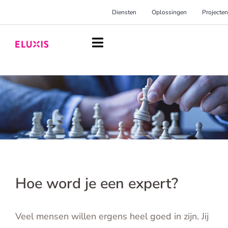
Ga
Diensten
Oplossingen
Projecten
naar
inhoud
Toggle
Navigation
Homepage
Diensten
Oplossingen
Projecten
Over Eluxis
Hoe word je een expert?
Inspiratie
Veel mensen willen ergens heel goed in zijn. Jij
Blog