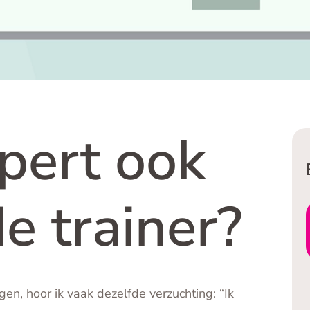
d
b
xpert ook
e trainer?
gen, hoor ik vaak dezelfde verzuchting: “Ik