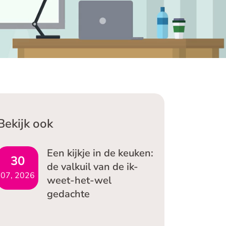
ocumentatie en bespreken graag hoe we je het
este kunnen helpen.
Bekijk ook
Een kijkje in de keuken:
30
de valkuil van de ik-
07, 2026
weet-het-wel
gedachte