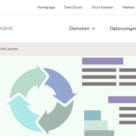
Homepage
Over Eluxis
Onze klanten
Werken b
Diensten
Oplossinge
ennisbehoud
Levering garanderen
sche sector
Learning & Development
lp, mijn kennis gaat met
Help, mijn proces mag nooit
nsioen!
falen!
n
Hoe houd je de kennis en kunde up-to-date
H
erende organisatie
Ongelukken voorkome
van je medewerkers? Voorkom onvrede en
n
reëren
Help, mijn productieproces is
ongelukken met onze, speciaal voor jou
g
levensgevaarlijk!
lp, mijn kennis wordt niet
ontworpen, bedrijfsopleiding.
n
deeld!