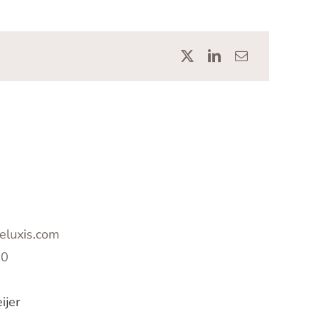
@eluxis.com
40
ijer