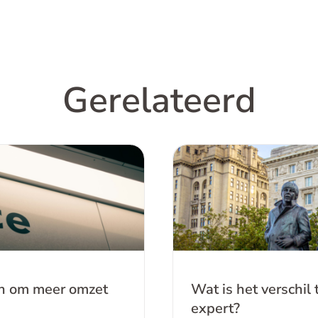
Gerelateerd
n om meer omzet uit
Wat is het versc
n?
ren om meer omzet
Wat is het verschi
expert?