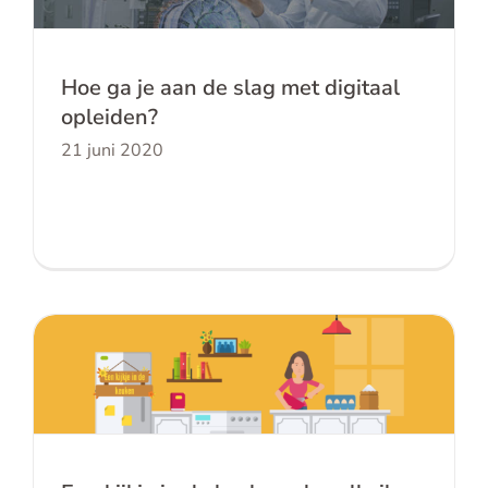
Hoe ga je aan de slag met digitaal
opleiden?
21 juni 2020
Een kijkje in de keuken: de valkuil van
de ik-weet-het-wel gedachte