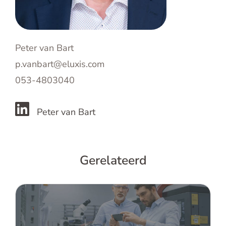
Peter van Bart
p.vanbart@eluxis.com
053-4803040
Peter van Bart
Gerelateerd
Hoe ga je aan de slag met digitaal
opleiden?