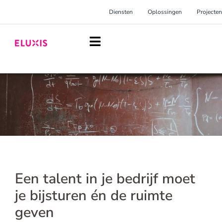
Ga
Diensten
Oplossingen
Projecten
naar
inhoud
Toggle
Navigation
Homepage
Diensten
Oplossingen
Projecten
Over Eluxis
Een talent in je bedrijf moet
Inspiratie
je bijsturen én de ruimte
geven
Blog