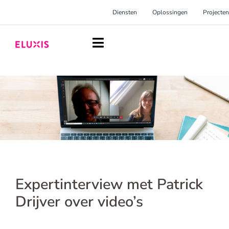
Ga
Diensten
Oplossingen
Projecten
naar
inhoud
Toggle
Navigation
Homepage
Diensten
Oplossingen
Projecten
Over Eluxis
Expertinterview met Patrick
Inspiratie
Drijver over video’s
Blog