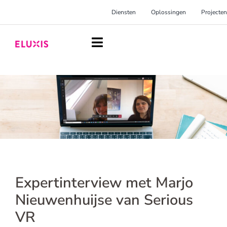
Ga
Diensten
Oplossingen
Projecten
naar
inhoud
Toggle
Navigation
Homepage
Diensten
Oplossingen
Projecten
Over Eluxis
Expertinterview met Marjo
Inspiratie
Nieuwenhuijse van Serious
VR
Blog