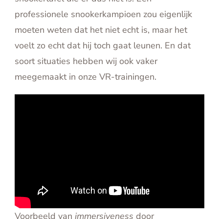
professionele snookerkampioen zou eigenlijk
moeten weten dat het niet echt is, maar het
voelt zo echt dat hij toch gaat leunen. En dat
soort situaties hebben wij ook vaker
meegemaakt in onze VR-trainingen.
Voorbeeld van
immersiveness
door