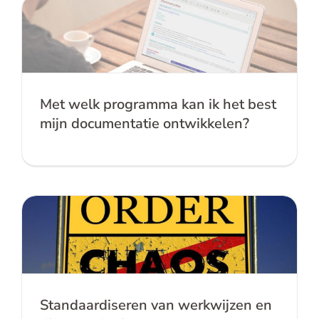
English
Met welk programma kan ik het best
mijn documentatie ontwikkelen?
Contact
Met welk programma kan ik het best
mijn documentatie ontwikkelen?
Standaardiseren van werkwijzen en
dienstverlening
Standaardiseren van werkwijzen en