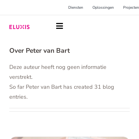
Ga
Diensten
Oplossingen
Projecten
naar
inhoud
Toggle
Navigation
Homepage
Over
Peter van Bart
Diensten
Deze auteur heeft nog geen informatie
Oplossingen
verstrekt.
So far Peter van Bart has created 31 blog
Projecten
entries.
Over Eluxis
Inspiratie
Blog