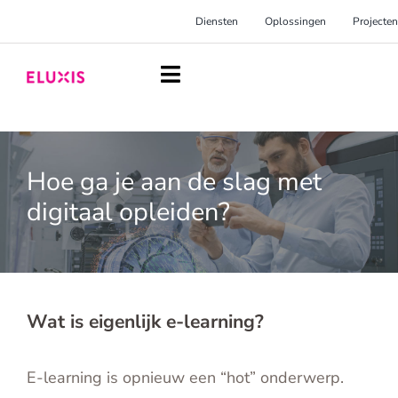
Ga
Diensten
Oplossingen
Projecten
naar
inhoud
Toggle
Navigation
Homepage
Hoe ga je aan de slag met
Diensten
digitaal opleiden?
Oplossingen
Projecten
Over Eluxis
Wat is eigenlijk e-learning?
Inspiratie
E-learning is opnieuw een “hot” onderwerp.
Blog