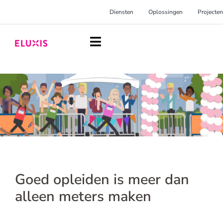
Ga
Diensten
Oplossingen
Projecten
naar
inhoud
Toggle
Navigation
Homepage
Diensten
Oplossingen
Projecten
Over Eluxis
Goed opleiden is meer dan
Inspiratie
alleen meters maken
Blog